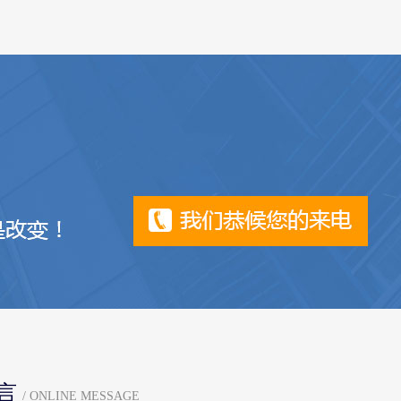
言
/ ONLINE MESSAGE